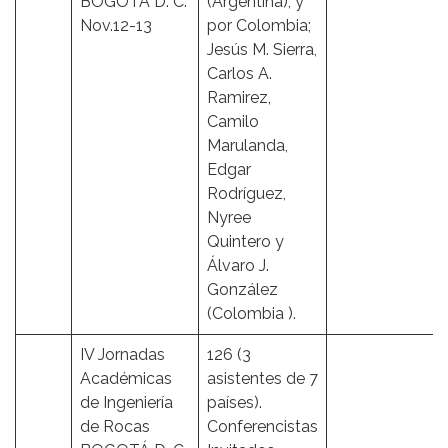
BOGOTÁ D. C.
(Argentina), y
Nov.12-13
por Colombia;
Jesús M. Sierra,
Carlos A.
Ramirez,
Camilo
Marulanda,
Edgar
Rodríguez,
Nyree
Quintero y
Álvaro J.
González
(Colombia ).
IV Jornadas
126 (3
Académicas
asistentes de 7
de Ingeniería
países).
de Rocas
Conferencistas