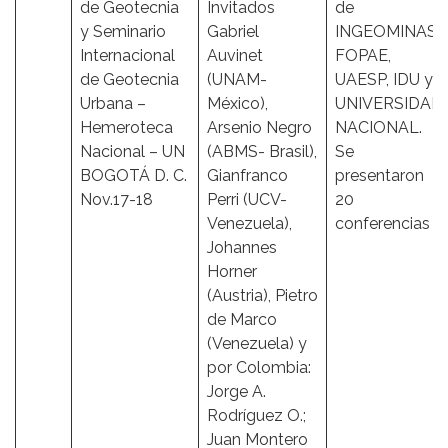
de Geotecnia
Invitados
de
y Seminario
Gabriel
INGEOMINAS,
Internacional
Auvinet
FOPAE,
de Geotecnia
(UNAM-
UAESP, IDU y
Urbana –
México),
UNIVERSIDAD
Hemeroteca
Arsenio Negro
NACIONAL.
Nacional – UN
(ABMS- Brasil),
Se
BOGOTÁ D. C.
Gianfranco
presentaron
Nov.17-18
Perri (UCV-
20
Venezuela),
conferencias
Johannes
Horner
(Austria), Pietro
de Marco
(Venezuela) y
por Colombia:
Jorge A.
Rodríguez O.;
Juan Montero