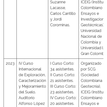
Suzanne
ICEIG (Institut
Lacasse,
Colombiano d
Carlos Cantillo
Ensayos e
y Jordi
Investigacione
Corominas.
Geotécnicas),
Universidad
Nacional de
Colombia y
Universidad la
Gran Colombi
2023
IV Curso
I Curso Corto:
Organizado
Internacional
34 asistentes.
por SCG
de Exploración,
II Curso Corto:
(Sociedad
Caracterización
21 asistentes.
Colombiana d
y Mejoramiento
III Curso Corto:
Geotecnia),
del Suelo.
23 asistentes.
ICEIG (Institut
Auditorio
IV Curso Corto:
Colombiano d
Alfonso López
20 asistentes.
Ensayos e