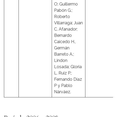
O; Guillermo
Pabón G.;
Roberto
Villarraga; Juan
C. Afanador;
Bernardo
Caicedo H.,
Germán
Barreto A.;
Lindon
Losada; Gloria
L. Ruiz P.;
Fernando Díaz
P y Pablo
Nárváez.