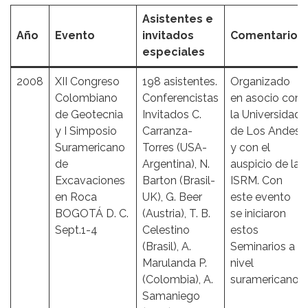
Asistentes e
Año
Evento
invitados
Comentarios
especiales
2008
XII Congreso
198 asistentes.
Organizado
Colombiano
Conferencistas
en asocio con
de Geotecnia
Invitados C.
la Universidad
y I Simposio
Carranza-
de Los Andes
Suramericano
Torres (USA-
y con el
de
Argentina), N.
auspicio de la
Excavaciones
Barton (Brasil-
ISRM. Con
en Roca
UK), G. Beer
este evento
BOGOTÁ D. C.
(Austria), T. B.
se iniciaron
Sept.1-4
Celestino
estos
(Brasil), A.
Seminarios a
Marulanda P.
nivel
(Colombia), A.
suramericano.
Samaniego