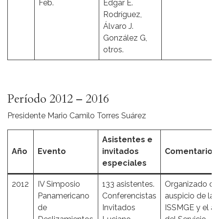
Feb.
Edgar E.
Rodríguez,
Álvaro J.
González G,
otros.
Período 2012 – 2016
Presidente Mario Camilo Torres Suárez
Asistentes e
Año
Evento
invitados
Comentarios
especiales
2012
IV Simposio
133 asistentes.
Organizado co
Panamericano
Conferencistas
auspicio de la
de
Invitados
ISSMGE y el a