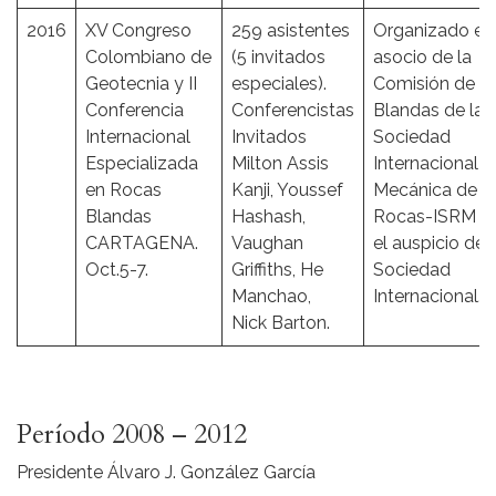
2016
XV Congreso
259 asistentes
Organizado en
Colombiano de
(5 invitados
asocio de la
Geotecnia y II
especiales).
Comisión de R
Conferencia
Conferencistas
Blandas de la
Internacional
Invitados
Sociedad
Especializada
Milton Assis
Internacional d
en Rocas
Kanji, Youssef
Mecánica de
Blandas
Hashash,
Rocas-ISRM y
CARTAGENA.
Vaughan
el auspicio de 
Oct.5-7.
Griffiths, He
Sociedad
Manchao,
Internacional.
Nick Barton.
Período 2008 – 2012
Presidente Álvaro J. González García