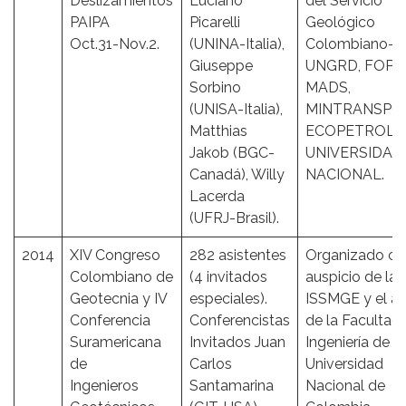
Deslizamientos
Luciano
del Servicio
PAIPA
Picarelli
Geológico
Oct.31-Nov.2.
(UNINA-Italia),
Colombiano-S
Giuseppe
UNGRD, FOPA
Sorbino
MADS,
(UNISA-Italia),
MINTRANSPO
Matthias
ECOPETROL 
Jakob (BGC-
UNIVERSIDAD
Canadá), Willy
NACIONAL.
Lacerda
(UFRJ-Brasil).
2014
XIV Congreso
282 asistentes
Organizado co
Colombiano de
(4 invitados
auspicio de la
Geotecnia y IV
especiales).
ISSMGE y el a
Conferencia
Conferencistas
de la Facultad
Suramericana
Invitados Juan
Ingeniería de la
de
Carlos
Universidad
Ingenieros
Santamarina
Nacional de