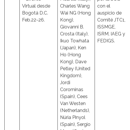
Virtual desde
Charles Wang
con el
Bogotá D.C.
Wai NG (Hong
auspicio de
Feb.22-26.
Kong),
Comité JTC1,
Giovanni B.
ISSMGE,
Crosta (Italy),
ISRM, IAEG y
Ikuo Towhata
FEDIGS.
(Japan), Ken
Ho (Hong
Kong), Dave
Petley (United
Kingdom),
Jordi
Corominas
(Spain), Cees
Van Westen
(Netherlands),
Núria Pinyol
(Spain), Sergio