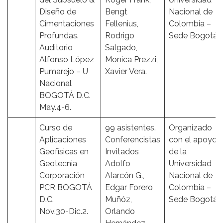
Diseño de
Bengt
Nacional de
Cimentaciones
Fellenius,
Colombia –
Profundas.
Rodrigo
Sede Bogotá.
Auditorio
Salgado,
Alfonso López
Monica Prezzi,
Pumarejo – U
Xavier Vera.
Nacional
BOGOTÁ D.C.
May.4-6.
Curso de
99 asistentes.
Organizado
Aplicaciones
Conferencistas
con el apoyo
Geofísicas en
Invitados
de la
Geotecnia
Adolfo
Universidad
Corporación
Alarcón G.,
Nacional de
PCR BOGOTÁ
Edgar Forero
Colombia –
D.C.
Muñóz,
Sede Bogotá.
Nov.30-Dic.2.
Orlando