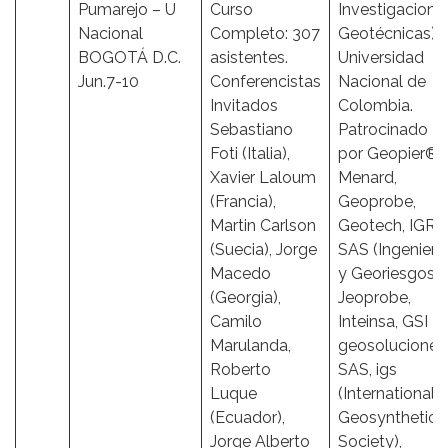
Pumarejo – U
Curso
Investigacione
Nacional
Completo: 307
Geotécnicas) 
BOGOTÁ D.C.
asistentes.
Universidad
Jun.7-10
Conferencistas
Nacional de
Invitados
Colombia.
Sebastiano
Patrocinado
Foti (Italia),
por Geopier®,
Xavier Laloum
Menard,
(Francia),
Geoprobe,
Martin Carlson
Geotech, IGR
(Suecia), Jorge
SAS (Ingeniería
Macedo
y Georiesgos),
(Georgia),
Jeoprobe,
Camilo
Inteinsa, GSI
Marulanda,
geosoluciones
Roberto
SAS, igs
Luque
(International
(Ecuador),
Geosynthetics
Jorge Alberto
Society),