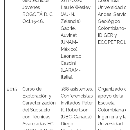
Geotécnicos
(GIT-USA),
Colombia,
Jóvenes
Laurie Wesley
Universidad de
BOGOTÁ D. C.
(AU-N.
Andes, Servici
Oct.15-18.
Zelandia),
Geológico
Gabriel
Colombiano-S
Auvinet
IDIGER y
(UNAM-
ECOPETROL.
México),
Leonardo
Cascini
(LARAM-
Italia).
2015
Curso de
388 asistentes.
Organizado co
Exploración y
Conferencistas
apoyo de la
Caracterización
Invitados Peter
Escuela
del Subsuelo
K. Robertson
Colombiana d
con Técnicas
(UBC-Canadá),
Ingeniería y la
Avanzadas ECI
Diego
Universidad