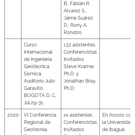
B., Fabián R.
Álvarez S.,
Jaime Suárez
D., Rony A.
Rondón.
Curso
132 asistentes.
Internacional
Conferencistas
de Ingeniería
Invitados
Geotécnica
Steve Kramer,
Sísmica.
Ph.D. y
Auditorio Julio
Jonathan Bray,
Garavito.
Ph.D.
BOGOTÁ D. C.
Jul.29-31.
2020
VI Conferencia
xx asistentes.
En Asocio con
Regional de
Conferencistas
la Universidad
Geotecnia.
Invitados
de Ibagué.