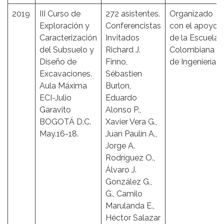
2019
III Curso de
272 asistentes.
Organizado
Exploración y
Conferencistas
con el apoyo
Caracterización
Invitados
de la Escuela
del Subsuelo y
Richard J.
Colombiana
Diseño de
Finno,
de Ingeniería.
Excavaciones.
Sébastien
Aula Máxima
Burlon,
ECI-Julio
Eduardo
Garavito
Alonso P.,
BOGOTÁ D.C.
Xavier Vera G.,
May.16-18.
Juan Paulín A.,
Jorge A.
Rodríguez O.,
Álvaro J.
González G.,
G., Camilo
Marulanda E.,
Héctor Salazar