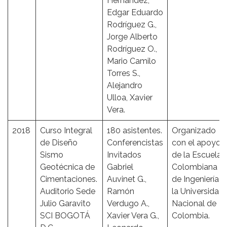
Hernández,
Edgar Eduardo
Rodríguez G.,
Jorge Alberto
Rodríguez O.,
Mario Camilo
Torres S.,
Alejandro
Ulloa, Xavier
Vera.
2018
Curso Integral
180 asistentes.
Organizado
de Diseño
Conferencistas
con el apoyo
Sismo
Invitados
de la Escuela
Geotécnica de
Gabriel
Colombiana
Cimentaciones.
Auvinet G.,
de Ingeniería y
Auditorio Sede
Ramón
la Universidad
Julio Garavito
Verdugo A.,
Nacional de
SCI BOGOTÁ
Xavier Vera G.,
Colombia.