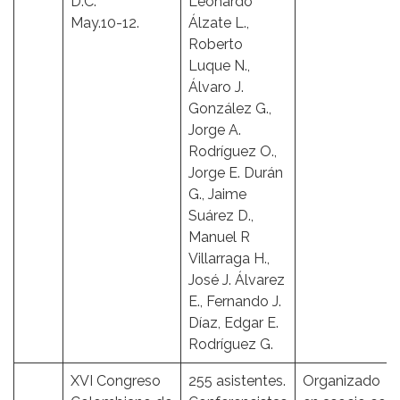
D.C.
Leonardo
May.10-12.
Álzate L.,
Roberto
Luque N.,
Álvaro J.
González G.,
Jorge A.
Rodríguez O.,
Jorge E. Durán
G., Jaime
Suárez D.,
Manuel R
Villarraga H.,
José J. Álvarez
E., Fernando J.
Díaz, Edgar E.
Rodríguez G.
XVI Congreso
255 asistentes.
Organizado