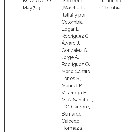
BOGOTÁ D. C.
Marchetti
Nacional de
May.7-9.
(Marchetti-
Colombia.
Italia) y por
Colombia:
Edgar E.
Rodríguez G.,
Álvaro J.
González G.,
Jorge A.
Rodríguez O.,
Mario Camilo
Torres S.,
Manuel R.
Villarraga H.,
M. A. Sánchez,
J. C. Garzón y
Bernardo
Caicedo
Hormaza.