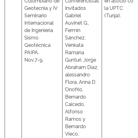
Colombiano de
Conferencistas
en asocio con
Geotecnia y IV
Invitados
la UPTC
Seminario
Gabriel
(Tunja).
Internacional
Auvinet G.,
de Ingeniería
Fermin
Sismo
Sánchez,
Geotécnica
Venkata
PAIPA.
Ramana
Nov.7-9.
Gunturi, Jorge
Abraham Díaz,
alessandro
Flora, Anna D
́Onofrio,
Bernardo
Caicedo,
Alfonso
Ramos y
Bernardo
Vieco.