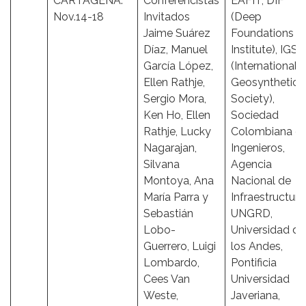
CARTAGENA.
Conferencistas
EAFIT, DIF
Nov.14-18
Invitados
(Deep
Jaime Suárez
Foundations
Díaz, Manuel
Institute), IGS
García López,
(International
Ellen Rathje,
Geosynthetics
Sergio Mora,
Society),
Ken Ho, Ellen
Sociedad
Rathje, Lucky
Colombiana d
Nagarajan,
Ingenieros,
Silvana
Agencia
Montoya, Ana
Nacional de
María Parra y
Infraestructura
Sebastián
UNGRD,
Lobo-
Universidad de
Guerrero, Luigi
los Andes,
Lombardo,
Pontificia
Cees Van
Universidad
Weste,
Javeriana,