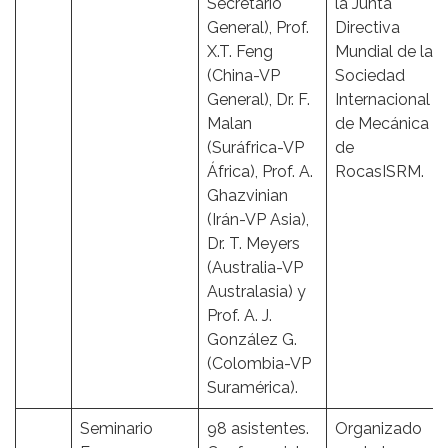
Secretario
la Junta
General), Prof.
Directiva
X.T. Feng
Mundial de la
(China-VP
Sociedad
General), Dr. F.
Internacional
Malan
de Mecánica
(Suráfrica-VP
de
África), Prof. A.
RocasISRM.
Ghazvinian
(Irán-VP Asia),
Dr. T. Meyers
(Australia-VP
Australasia) y
Prof. A. J.
González G.
(Colombia-VP
Suramérica).
Seminario
98 asistentes.
Organizado