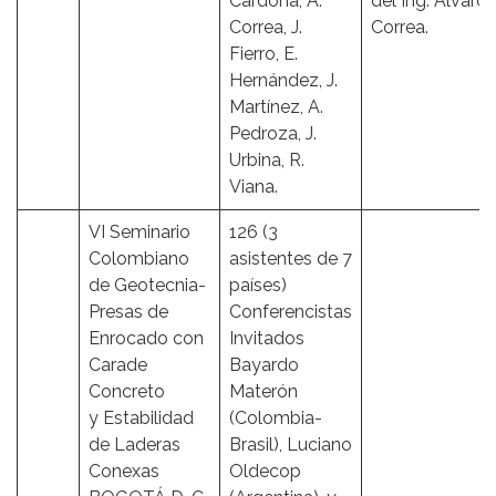
Cardona, A.
del Ing. Álvaro
Correa, J.
Correa.
Fierro, E.
Hernández, J.
Martínez, A.
Pedroza, J.
Urbina, R.
Viana.
VI Seminario
126 (3
Colombiano
asistentes de 7
de Geotecnia-
países)
Presas de
Conferencistas
Enrocado con
Invitados
Carade
Bayardo
Concreto
Materón
y Estabilidad
(Colombia-
de Laderas
Brasil), Luciano
Conexas
Oldecop