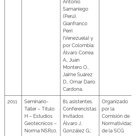
Antonio
Samaniego
(Perú),
Gianfranco
Perri
(Venezuela) y
por Colombia:
Álvaro Correa
A., Juan
Montero O.,
Jaime Suárez
D., Omar Darío
Cardona.
2011
Seminario-
81 asistentes.
Organizado
Taller – Título
Conferencistas
por la
H – Estudios
Invitados
Comisión de
Geotécnicos –
Álvaro J.
Normatividad
Norma NSR10,
González G.;
de la SCG