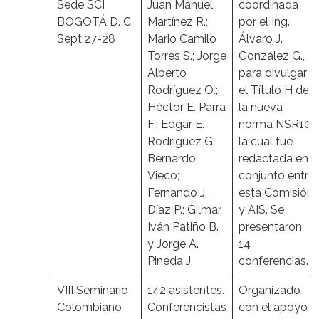
Sede SCI
Juan Manuel
coordinada
BOGOTÁ D. C.
Martínez R.;
por el Ing.
Sept.27-28
Mario Camilo
Álvaro J.
Torres S.; Jorge
González G.,
Alberto
para divulgar
Rodríguez O.;
el Título H de
Héctor E. Parra
la nueva
F.; Edgar E.
norma NSR10,
Rodríguez G.;
la cual fue
Bernardo
redactada en
Vieco;
conjunto entre
Fernando J.
esta Comisión
Díaz P.; Gilmar
y AIS. Se
Iván Patiño B.
presentaron
y Jorge A.
14
Pineda J.
conferencias.
VIII Seminario
142 asistentes.
Organizado
Colombiano
Conferencistas
con el apoyo