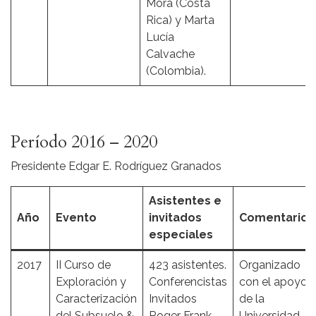
Mora (Costa
Rica) y Marta
Lucía
Calvache
(Colombia).
Período 2016 – 2020
Presidente Edgar E. Rodríguez Granados
Asistentes e
Año
Evento
invitados
Comentarios
especiales
2017
II Curso de
423 asistentes.
Organizado
Exploración y
Conferencistas
con el apoyo
Caracterización
Invitados
de la
del Subsuelo &
Roger Frank,
Universidad