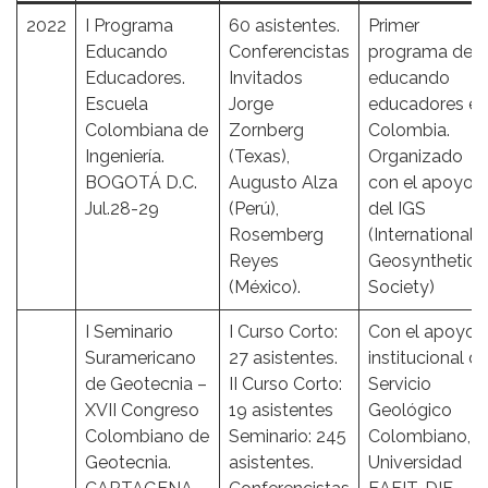
2022
I Programa
60 asistentes.
Primer
Educando
Conferencistas
programa de
Educadores.
Invitados
educando
Escuela
Jorge
educadores en
Colombiana de
Zornberg
Colombia.
Ingeniería.
(Texas),
Organizado
BOGOTÁ D.C.
Augusto Alza
con el apoyo
Jul.28-29
(Perú),
del IGS
Rosemberg
(International
Reyes
Geosynthetics
(México).
Society)
I Seminario
I Curso Corto:
Con el apoyo
Suramericano
27 asistentes.
institucional d
de Geotecnia –
II Curso Corto:
Servicio
XVII Congreso
19 asistentes
Geológico
Colombiano de
Seminario: 245
Colombiano,
Geotecnia.
asistentes.
Universidad