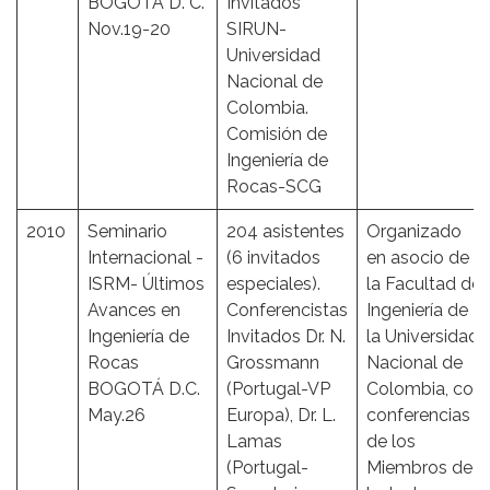
BOGOTÁ D. C.
Invitados
Nov.19-20
SIRUN-
Universidad
Nacional de
Colombia.
Comisión de
Ingeniería de
Rocas-SCG
2010
Seminario
204 asistentes
Organizado
Internacional -
(6 invitados
en asocio de
ISRM- Últimos
especiales).
la Facultad de
Avances en
Conferencistas
Ingeniería de
Ingeniería de
Invitados Dr. N.
la Universidad
Rocas
Grossmann
Nacional de
BOGOTÁ D.C.
(Portugal-VP
Colombia, con
May.26
Europa), Dr. L.
conferencias
Lamas
de los
(Portugal-
Miembros de