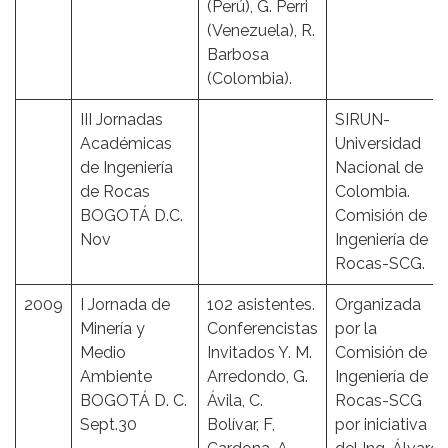
(Perú), G. Perri
(Venezuela), R.
Barbosa
(Colombia).
III Jornadas
SIRUN-
Académicas
Universidad
de Ingeniería
Nacional de
de Rocas
Colombia.
BOGOTÁ D.C.
Comisión de
Nov
Ingeniería de
Rocas-SCG.
2009
I Jornada de
102 asistentes.
Organizada
Minería y
Conferencistas
por la
Medio
Invitados Y. M.
Comisión de
Ambiente
Arredondo, G.
Ingeniería de
BOGOTÁ D. C.
Ávila, C.
Rocas-SCG
Sept.30
Bolívar, F,
por iniciativa