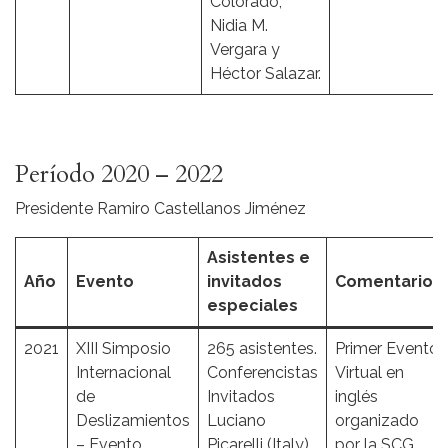
Colorado,
Nidia M.
Vergara y
Héctor Salazar.
Período 2020 – 2022
Presidente Ramiro Castellanos Jiménez
Asistentes e
Año
Evento
invitados
Comentarios
especiales
2021
XIII Simposio
265 asistentes.
Primer Evento
Internacional
Conferencistas
Virtual en
de
Invitados
inglés
Deslizamientos
Luciano
organizado
– Evento
Picarelli (Italy),
por la SCG