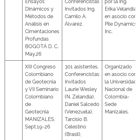
Ensayos
Conferencistas
por la Ing.
Dinámicos y
Invitados Ing.
Erika Velandia
Métodos de
Camilo A.
en asocio con
Análisis en
Álvarez.
Pile Dynamics
Cimentaciones
Inc.
Profundas
BOGOTÁ D. C.
May.26
XIII Congreso
301 asistentes.
Organizado
Colombiano
Conferencistas
en asocio con
de Geotecnia
Invitados
la Universidad
y VII Seminario
Laurie Wesley
Nacional de
Colombiano
(N. Zelandia),
Colombia-
de
Daniel Salcedo
Sede
Geotecnia
(Venezuela),
Manizales.
MANIZALES.
Tarcisio B.
Sept.19-26
Celestino
(Brasil),