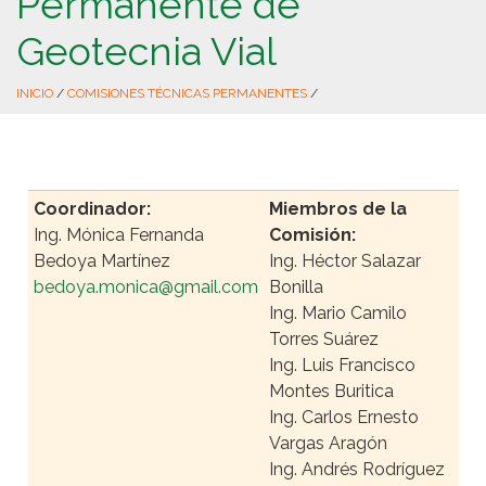
Permanente de
Geotecnia Vial
INICIO
/
COMISIONES TÉCNICAS PERMANENTES
/
Coordinador:
Miembros de la
Ing. Mónica Fernanda
Comisión:
Bedoya Martínez
Ing. Héctor Salazar
bedoya.monica@gmail.com
Bonilla
Ing. Mario Camilo
Torres Suárez
Ing. Luis Francisco
Montes Buritica
Ing. Carlos Ernesto
Vargas Aragón
Ing. Andrés Rodríguez