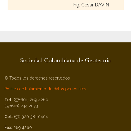
Ing. César DAVIN
Sociedad Colombiana de Geotecnia
© Todos los derechos reservados
Política de tratamiento de datos personales
Tel:
(57+601) 269 4260
(57+601) 244 2073
Cel:
(57) 320 381 0404
Fax:
269 4260