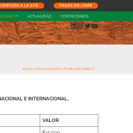
SCRIPCIÓN A LA SCG
PAGOS EN LÍNEA
ACIONES
ACTUALIDAD
CONTÁCTENOS
LinkedIn
Instagram
Twitter
YouTube
INICIO
/
DIVULGACIÓN
/
PUBLICACIONES
/
NACIONAL E INTERNACIONAL,
VALOR
$15.000