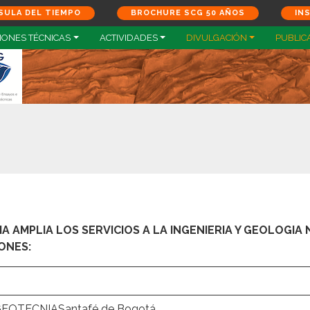
SULA DEL TIEMPO
BROCHURE SCG 50 AÑOS
IN
IONES TÉCNICAS
ACTIVIDADES
DIVULGACIÓN
PUBLIC
 AMPLIA LOS SERVICIOS A LA INGENIERIA Y GEOLOGIA 
ONES:
OTECNIASantafé de Bogotá,