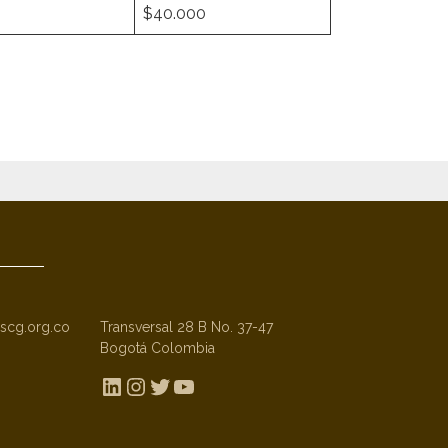
$40.000
scg.org.co
Transversal 28 B No. 37-47
Bogotá Colombia
LinkedIn
Instagram
Twitter
YouTube