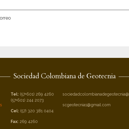
orreo
Sociedad Colombiana de Geotecnia
Tel:
(57+601) 269 4260
sociedadcolombianadegeotecnia@
(57+601) 244 2073
es
scgeotecnia1@gmail.com
Cel:
(57) 320 381 0404
Fax:
269 4260