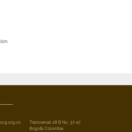
ión.
scg.org.co
Transversal 28 B No. 37-47
Bogotá Colombia