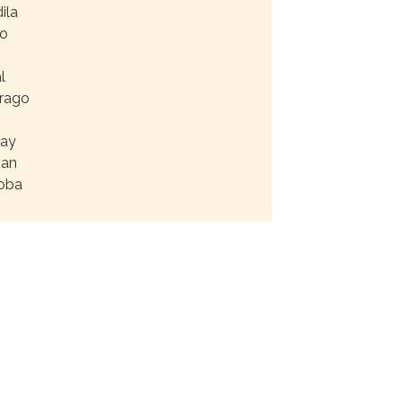
ila
ro
l
trago
ray
san
doba