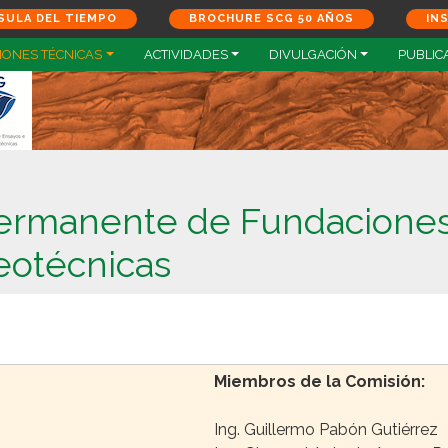
SULA DEL TIEMPO
BROCHURE SCG 50 AÑOS
IN
IONES TÉCNICAS
ACTIVIDADES
DIVULGACIÓN
PUBLIC
Permanente de Fundaciones
eotécnicas
Miembros de la Comisión:
Ing. Guillermo Pabón Gutiérrez