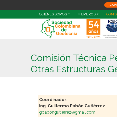
CÁP
QUIÉNES SOMOS
MIEMBROS
COMIS
Comisión Técnica 
Otras Estructuras G
Coordinador:
Ing. Guillermo Pabón Gutiérrez
gpabongutierrez@gmail.com