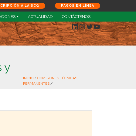
SCRIPCIÓN A LA SCG
PAGOS EN LÍNEA
ACIONES
ACTUALIDAD
CONTÁCTENOS
LinkedIn
Instagram
Twitter
YouTube
 y
INICIO
/
COMISIONES TÉCNICAS
PERMANENTES
/