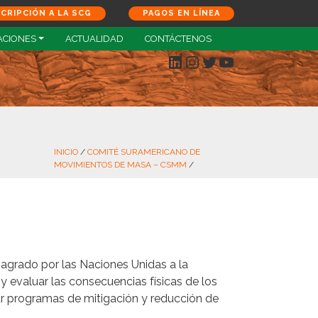
SCRIPCIÓN A LA SCG
PAGOS EN LÍNEA
ACIONES
ACTUALIDAD
CONTÁCTENOS
LinkedIn
Instagram
Twitter
YouTube
INICIO
/
COMITÉ SURAMERICANO DE
MOVIMIENTOS DE MASA – CSMM
/
sagrado por las Naciones Unidas a la
 evaluar las consecuencias físicas de los
tar programas de mitigación y reducción de