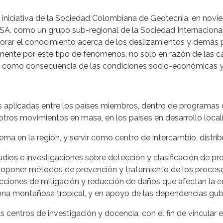
 iniciativa de la Sociedad Colombiana de Geotecnia, en novi
o un grupo sub-regional de la Sociedad Internacional d
rar el conocimiento acerca de los deslizamientos y demás pro
ente por este tipo de fenómenos, no solo en razón de las car
, como consecuencia de las condiciones socio-económicas y cu
s aplicadas entre los países miembros, dentro de programas d
otros movimientos en masa, en los países en desarrollo local
ema en la región, y servir como centro de intercambio, distrib
udios e investigaciones sobre detección y clasificación de pro
proponer métodos de prevención y tratamiento de los proceso
acciones de mitigación y reducción de daños que afectan la e
 zona montañosa tropical, y en apoyo de las dependencias g
 centros de investigación y docencia, con el fin de vincular