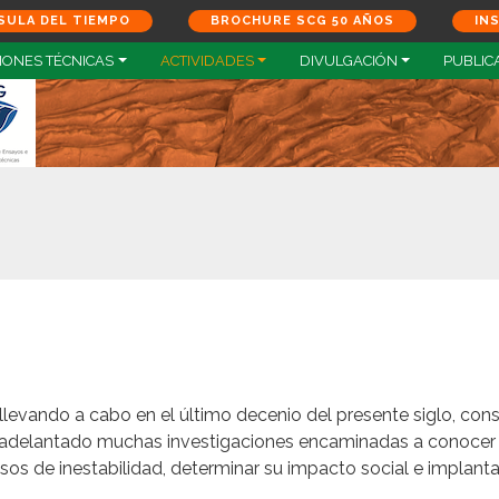
SULA DEL TIEMPO
BROCHURE SCG 50 AÑOS
IN
IONES TÉCNICAS
ACTIVIDADES
DIVULGACIÓN
PUBLIC
llevando a cabo en el último decenio del presente siglo, con
n adelantado muchas investigaciones encaminadas a conocer y
sos de inestabilidad, determinar su impacto social e implan