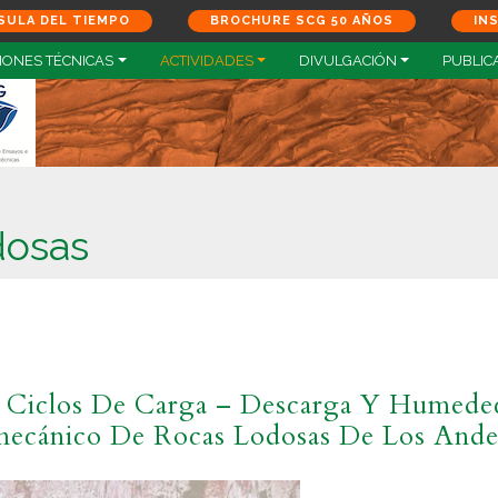
SULA DEL TIEMPO
BROCHURE SCG 50 AÑOS
IN
IONES TÉCNICAS
ACTIVIDADES
DIVULGACIÓN
PUBLIC
dosas
 Ciclos De Carga – Descarga Y Humedec
ecánico De Rocas Lodosas De Los Ande