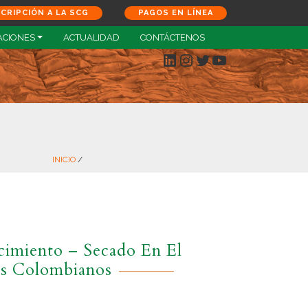
SCRIPCIÓN A LA SCG
PAGOS EN LÍNEA
ACIONES
ACTUALIDAD
CONTÁCTENOS
LinkedIn
Instagram
Twitter
YouTube
INICIO
/
imiento – Secado En El
s Colombianos