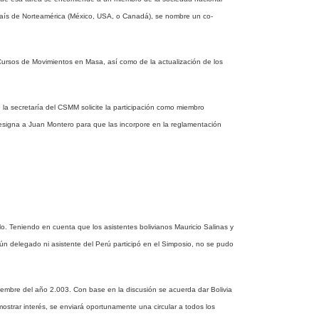
 país de Norteamérica (México, USA, o Canadá), se nombre un co-
Cursos de Movimientos en Masa, así como de la actualización de los
la secretaría del CSMM solicite la participación como miembro
esigna a Juan Montero para que las incorpore en la reglamentación
o. Teniendo en cuenta que los asistentes bolivianos Mauricio Salinas y
 delegado ni asistente del Perú participó en el Simposio, no se pudo
viembre del año 2.003. Con base en la discusión se acuerda dar Bolivia
ostrar interés, se enviará oportunamente una circular a todos los