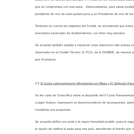
que se comprometa con esa tarea. . Adicionalmente, para salvar posibl
presidente de uno de esos países junto a un Presidente de uno de los
Teniendo en cuenta los objetivos del Comité, se recomienda que éstos 
inventarios nacionales de deslizamientos, con fines muy precisos.
Se acuerda también ampliar y mantener unas relaciones más activas con
observador en el Comité Técnico 11-TC11- de la ISSMGE, de manera que
que él propuso.
3.5
III Curso Latinoamericano Movimientos en Masa y IV Simposio Pan
Se lee carta de Costa Rica sobre el desarrollo del II Curso Panamerica
Ludger Suárez, expresaron su desconocimiento de tal propuesta, ademá
considerar esa propuesta.
Se acuerda definir una sede a la mayor brevedad posible, pues la organ
la opción de ratificar la sede para ese país, atendiendo el interés qu