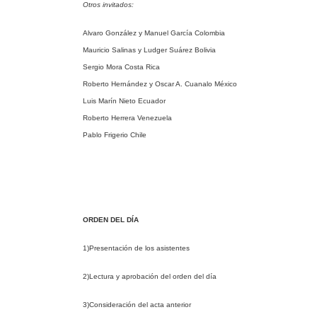
Otros invitados:
Alvaro González y Manuel García Colombia
Mauricio Salinas y Ludger Suárez Bolivia
Sergio Mora Costa Rica
Roberto Hernández y Oscar A. Cuanalo México
Luis Marín Nieto Ecuador
Roberto Herrera Venezuela
Pablo Frigerio Chile
ORDEN DEL DÍA
1)Presentación de los asistentes
2)Lectura y aprobación del orden del día
3)Consideración del acta anterior