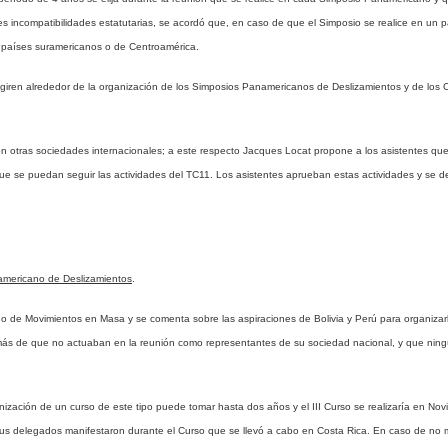
es incompatibilidades estatutarias, se acordó que, en caso de que el Simposio se realice en un
 países suramericanos o de Centroamérica.
giren alrededor de la organización de los Simposios Panamericanos de Deslizamientos y de los 
 otras sociedades internacionales; a este respecto Jacques Locat propone a los asistentes que 
 se puedan seguir las actividades del TC11. Los asistentes aprueban estas actividades y se d
americano de Deslizamientos
.
no de Movimientos en Masa y se comenta sobre las aspiraciones de Bolivia y Perú para organizarl
s de que no actuaban en la reunión como representantes de su sociedad nacional, y que ningún
ización de un curso de este tipo puede tomar hasta dos años y el III Curso se realizaría en No
e sus delegados manifestaron durante el Curso que se llevó a cabo en Costa Rica. En caso de no m