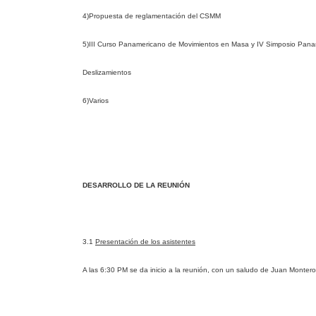
4)Propuesta de reglamentación del CSMM
5)III Curso Panamericano de Movimientos en Masa y IV Simposio Pan
Deslizamientos
6)Varios
DESARROLLO DE LA REUNIÓN
3.1
Presentación de los asistentes
A las 6:30 PM se da inicio a la reunión, con un saludo de Juan Monter