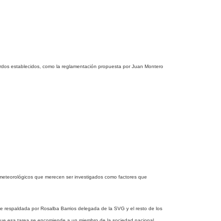
uerdos establecidos, como la reglamentación propuesta por Juan Montero
o-meteorológicos que merecen ser investigados como factores que
 respaldada por Rosalba Barrios delegada de la SVG y el resto de los
que esa tarea se encomiende a un miembro de la sociedad nacional