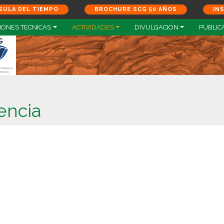
SULA DEL TIEMPO
BROCHURE SCG 50 AÑOS
IN
IONES TÉCNICAS
ACTIVIDADES
DIVULGACIÓN
PUBLIC
encia