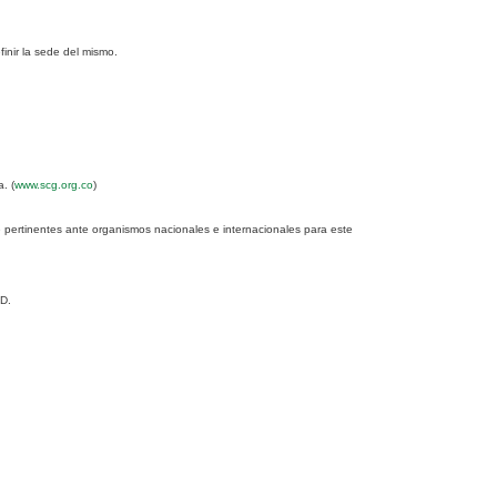
inir la sede del mismo.
. (
www.scg.org.co
)
 pertinentes ante organismos nacionales e internacionales para este
PD.