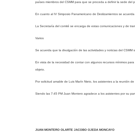
países miembros del CSMM para que se proceda a definir la sede del p
En cuanto al IV Simposio Panamericano de Deslizamientos se acuerda qu
La Secretaría del comité se encarga de estas comunicaciones y de tran
Varios
Se acuerda que la divulgación de las actividades y noticias del CSMM 
En vista de la necesidad de contar con algunos recursos mínimos para 
objeto.
Por solicitud amable de Luis Marín Nieto, los asistentes a la reunión 
Siendo las 7:45 PM Juan Montero agradece a los asistentes por su parti
JUAN MONTERO OLARTE JACOBO OJEDA MONCAYO