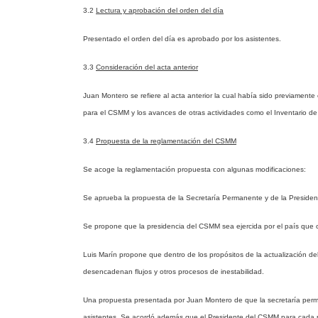
3.2
Lectura y aprobación del orden del día
Presentado el orden del día es aprobado por los asistentes.
3.3
Consideración del acta anterior
Juan Montero se refiere al acta anterior la cual había sido previamen
para el CSMM y los avances de otras actividades como el Inventario de 
3.4
Propuesta de la reglamentación del CSMM
Se acoge la reglamentación propuesta con algunas modificaciones:
Se aprueba la propuesta de la Secretaría Permanente y de la Presiden
Se propone que la presidencia del CSMM sea ejercida por el país que 
Luis Marín propone que dentro de los propósitos de la actualización d
desencadenan flujos y otros procesos de inestabilidad.
Una propuesta presentada por Juan Montero de que la secretaría perma
asistentes. Se acordó además que el Presidente del CSMM para cada p