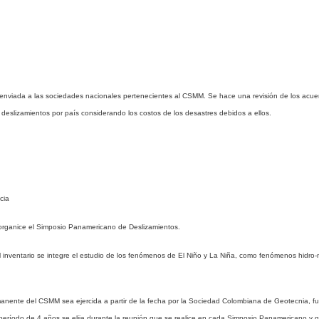
te enviada a las sociedades nacionales pertenecientes al CSMM. Se hace una revisión de los ac
deslizamientos por país considerando los costos de los desastres debidos a ellos.
cia
organice el Simposio Panamericano de Deslizamientos.
el inventario se integre el estudio de los fenómenos de El Niño y La Niña, como fenómenos hidr
nente del CSMM sea ejercida a partir de la fecha por la Sociedad Colombiana de Geotecnia, fue
eríodo de 4 años se elija durante la reunión que se realice en cada Simposio Panamericano y 