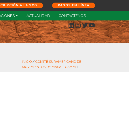
SCRIPCIÓN A LA SCG
PAGOS EN LÍNEA
ACIONES
ACTUALIDAD
CONTÁCTENOS
LinkedIn
Instagram
Twitter
YouTube
INICIO
/
COMITÉ SURAMERICANO DE
MOVIMIENTOS DE MASA – CSMM
/