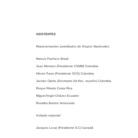
ASISTENTES
Representantes acreditados de Grupos Nacionales:
Marcus Pacheco Brasil
Juan Montero (Presidente CSMM) Colombia
Héctor Parra (Presidente SCG) Colombia
Jacobo Ojeda (Secretario Ad-Hoc, reunión) Colombia
Roque Rimolo Costa Rica
Miguel Angel Chávez Ecuador
Rosalba Barrios Venezuela
Invitado especial:
Jacques Locat (Presidente ILC) Canadá