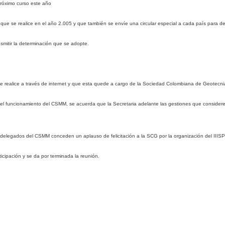
róximo curso este año
e se realice en el año 2.005 y que también se envíe una circular especial a cada país para def
smitir la determinación que se adopte.
se realice a través de internet y que esta quede a cargo de la Sociedad Colombiana de Geotecnia
el funcionamiento del CSMM, se acuerda que la Secretaria adelante las gestiones que considere
de delegados del CSMM conceden un aplauso de felicitación a la SCG por la organización del IIIS
cipación y se da por terminada la reunión.