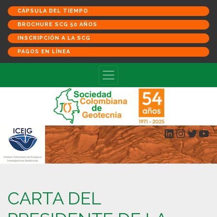
CÁPSULA DEL TIEMPO
BROCHURE SCG 50 AÑOS
INSCRIPCIÓN A LA SCG
PAGOS EN LÍNEA
LinkedIn
Instagr
Twitt
Yo
CARTA DEL