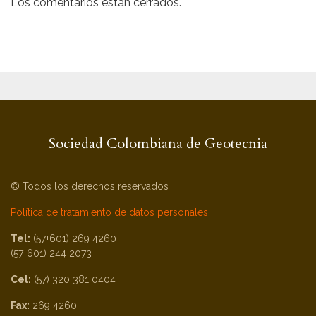
Los comentarios están cerrados.
Sociedad Colombiana de Geotecnia
© Todos los derechos reservados
Política de tratamiento de datos personales
Tel:
(57+601) 269 4260
(57+601) 244 2073
Cel:
(57) 320 381 0404
Fax:
269 4260