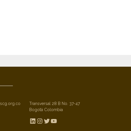
scg.org.co
Transversal 28 B No. 37-47
Bogotá Colombia
LinkedIn
Instagram
Twitter
YouTube