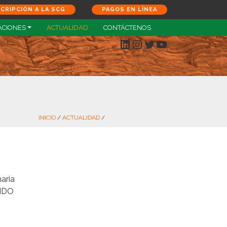
SCRIPCIÓN A LA SCG
PAGOS EN LÍNEA
ACIONES
ACTUALIDAD
CONTÁCTENOS
LinkedIn
Instagram
Twitter
YouTube
INICIO
/
ACTUALIDAD
/
naria
ONDO