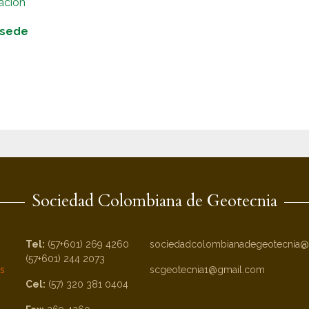
ación
-sede
Sociedad Colombiana de Geotecnia
Tel:
(57+601) 269 4260
sociedadcolombianadegeotecnia@
(57+601) 244 2073
es
scgeotecnia1@gmail.com
Cel:
(57) 320 381 0404