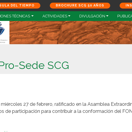
SULA DEL TIEMPO
BROCHURE SCG 50 AÑOS
IN
IONES TÉCNICAS
ACTIVIDADES
DIVULGACIÓN
PUBLIC
 Pro-Sede SCG
 miércoles 27 de febrero, ratificado en la Asamblea Extraordi
 de participación para contribuir a la conformación del F