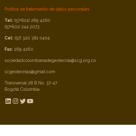
Política de tratamiento de datos personales
Tel:
(57+601) 269 4260
(57+601) 244 2073
Cel:
(57) 320 381 0404
Fax:
269 4260
sociedadcolombianadegeotecnia@scg.org.co
scgeotecnia1@gmail.com
Transversal 28 B No. 37-47
Bogotá Colombia
LinkedIn
Instagram
Twitter
YouTube