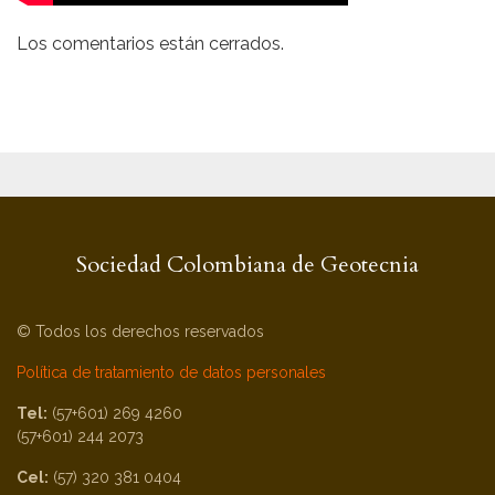
Los comentarios están cerrados.
Sociedad Colombiana de Geotecnia
© Todos los derechos reservados
Política de tratamiento de datos personales
Tel:
(57+601) 269 4260
(57+601) 244 2073
Cel:
(57) 320 381 0404