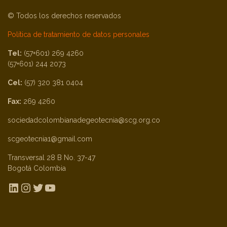
© Todos los derechos reservados
Política de tratamiento de datos personales
Tel:
(57+601) 269 4260
(57+601) 244 2073
Cel:
(57) 320 381 0404
Fax:
269 4260
sociedadcolombianadegeotecnia@scg.org.co
scgeotecnia1@gmail.com
Transversal 28 B No. 37-47
Bogotá Colombia
LinkedIn
Instagram
Twitter
YouTube