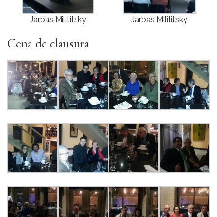
Jarbas Milititsky
Jarbas Milititsky
Cena de clausura