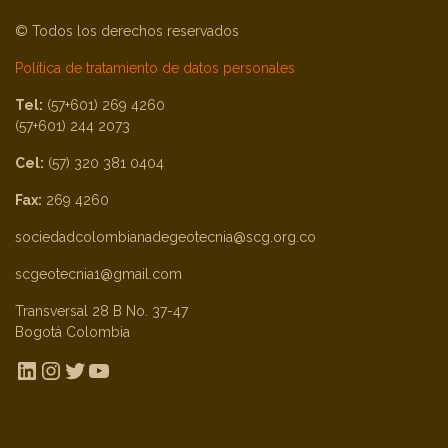
© Todos los derechos reservados
Política de tratamiento de datos personales
Tel:
(57+601) 269 4260
(57+601) 244 2073
Cel:
(57) 320 381 0404
Fax:
269 4260
sociedadcolombianadegeotecnia@scg.org.co
scgeotecnia1@gmail.com
Transversal 28 B No. 37-47
Bogotá Colombia
LinkedIn
Instagram
Twitter
YouTube