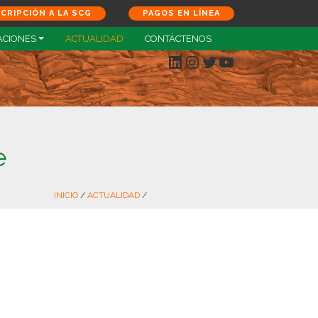
SCRIPCIÓN A LA SCG
PAGOS EN LÍNEA
ACIONES
ACTUALIDAD
CONTÁCTENOS
LinkedIn
Instagram
Twitter
YouTube
e
INICIO
/
ACTUALIDAD
/