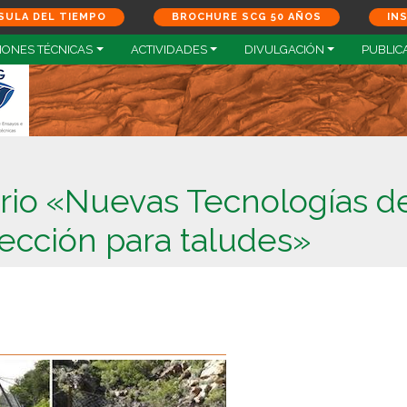
SULA DEL TIEMPO
BROCHURE SCG 50 AÑOS
IN
IONES TÉCNICAS
ACTIVIDADES
DIVULGACIÓN
PUBLIC
ario «Nuevas Tecnologías d
tección para taludes»