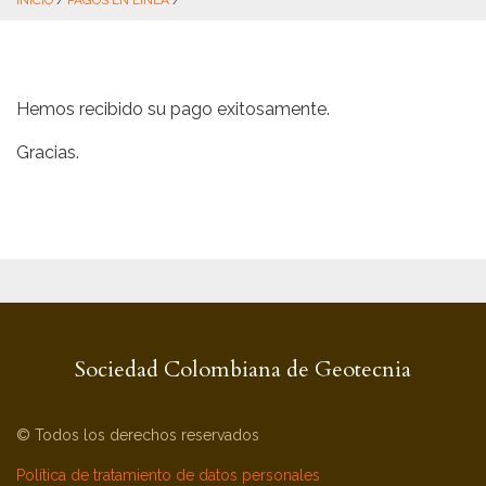
INICIO
/
PAGOS EN LÍNEA
/
Hemos recibido su pago exitosamente.
Gracias.
Sociedad Colombiana de Geotecnia
© Todos los derechos reservados
Política de tratamiento de datos personales