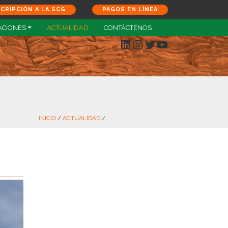
SCRIPCIÓN A LA SCG
PAGOS EN LÍNEA
ACIONES
ACTUALIDAD
CONTÁCTENOS
LinkedIn
Instagram
Twitter
YouTube
INICIO
/
ACTUALIDAD
/