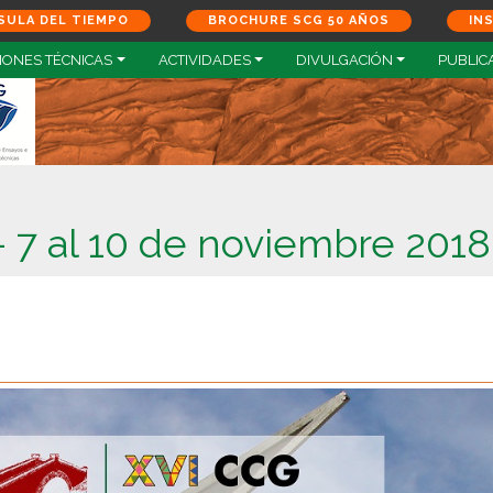
SULA DEL TIEMPO
BROCHURE SCG 50 AÑOS
IN
IONES TÉCNICAS
ACTIVIDADES
DIVULGACIÓN
PUBLIC
– 7 al 10 de noviembre 2018