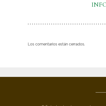
INF
* * * * * * * * * * * * * * * * * * * * * * * * * * * * * * * * * * * * *
Los comentarios están cerrados.